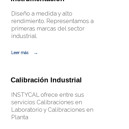
Servicios
Catálogos
Diseño a medida y alto
rendimiento. Representamos a
Noticias
primeras marcas del sector
Noticias Instycal
industrial.
Novedades Tecnológicas
Leer más
Contacto
Formulario de contacto
Solicitud de oferta
Calibración Industrial
Chatea con nosotros
INSTYCAL ofrece entre sus
Trabaja con nosotros
servicios Calibraciones en
Laboratorio y Calibraciones en
Español
▼
Planta