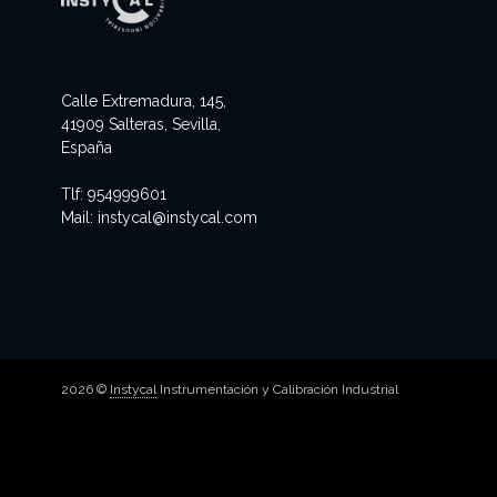
Calle Extremadura, 145,
41909 Salteras, Sevilla,
España
Tlf:
954999601
Mail:
instycal@instycal.com
2026 ©
Instycal
Instrumentación y Calibración Industrial
Merienda Instycal Junior