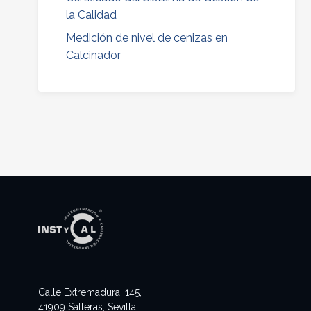
la Calidad
Medición de nivel de cenizas en
Calcinador
Calle Extremadura, 145,
41909 Salteras, Sevilla,