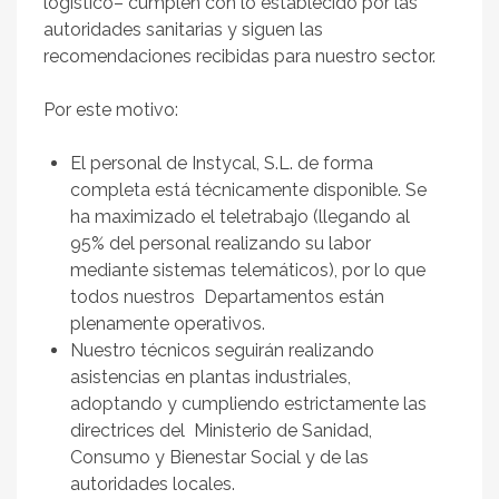
Servicios
logístico– cumplen con lo establecido por las
autoridades sanitarias y siguen las
Catálogos
recomendaciones recibidas para nuestro sector.
Noticias
Por este motivo:
Noticias Instycal
El personal de Instycal, S.L. de forma
Novedades Tecnológicas
completa está técnicamente disponible. Se
Contacto
ha maximizado el teletrabajo (llegando al
95% del personal realizando su labor
Formulario de contacto
mediante sistemas telemáticos), por lo que
todos nuestros Departamentos están
Solicitud de oferta
plenamente operativos.
Chatea con nosotros
Nuestro técnicos seguirán realizando
asistencias en plantas industriales,
Trabaja con nosotros
adoptando y cumpliendo estrictamente las
Español
directrices del Ministerio de Sanidad,
▼
Consumo y Bienestar Social y de las
autoridades locales.