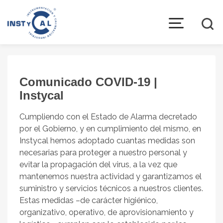
open
menu
La empresa
Quiénes somos
Comunicado COVID-19 |
Instrumentación
Instycal
Marcas representadas
Cumpliendo con el Estado de Alarma decretado
por el Gobierno, y en cumplimiento del mismo, en
Política de calidad
Instycal hemos adoptado cuantas medidas son
Productos
necesarias para proteger a nuestro personal y
evitar la propagación del virus, a la vez que
Instrumentación Industrial
mantenemos nuestra actividad y garantizamos el
Equipos para Calibración Industrial
suministro y servicios técnicos a nuestros clientes.
Estas medidas –de carácter higiénico,
Automatización Industrial
organizativo, operativo, de aprovisionamiento y