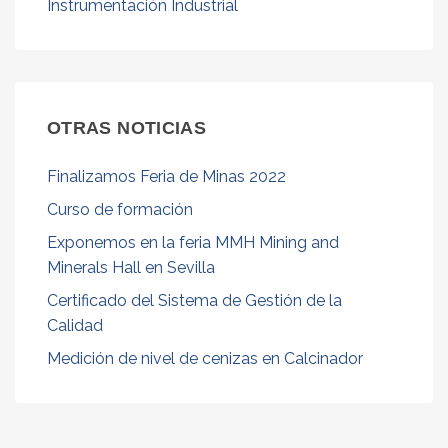
Servicios
Instrumentación Industrial
Catálogos
Noticias
Noticias Instycal
OTRAS NOTICIAS
Novedades Tecnológicas
Finalizamos Feria de Minas 2022
Contacto
Curso de formación
Formulario de contacto
Exponemos en la feria MMH Mining and
Minerals Hall en Sevilla
Solicitud de oferta
Certificado del Sistema de Gestión de la
Chatea con nosotros
Calidad
Trabaja con nosotros
Medición de nivel de cenizas en Calcinador
Español
▼