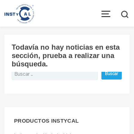
open
menu
La empresa
Quiénes somos
Todavía no hay noticias en esta
sección, prueba a realizar una
Instrumentación
búsqueda.
Marcas representadas
Buscar:
Política de calidad
Productos
Instrumentación Industrial
Equipos para Calibración Industrial
PRODUCTOS INSTYCAL
Automatización Industrial