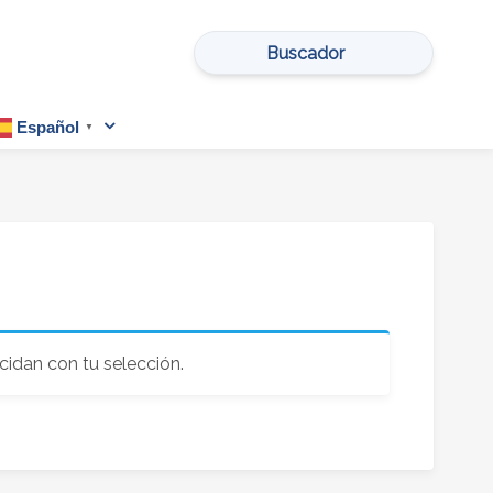
Buscar
por:
Español
▼
idan con tu selección.