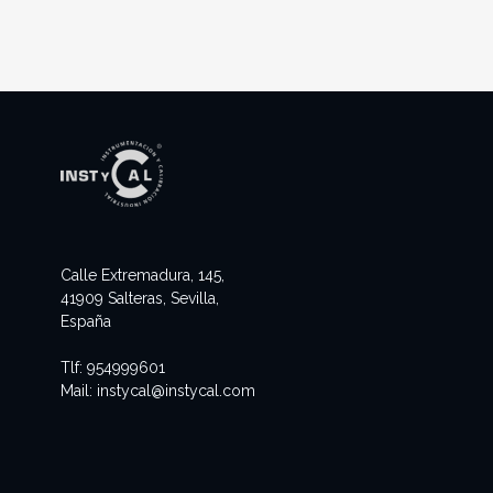
Calle Extremadura, 145,
41909 Salteras, Sevilla,
España
Tlf:
954999601
Mail:
instycal@instycal.com