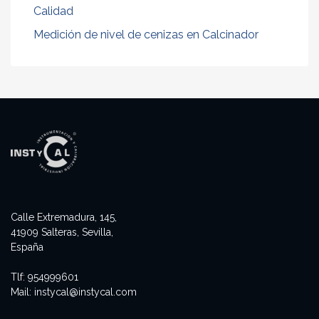
Calidad
Medición de nivel de cenizas en Calcinador
Calle Extremadura, 145,
41909 Salteras, Sevilla,
España
Tlf:
954999601
Mail:
instycal@instycal.com