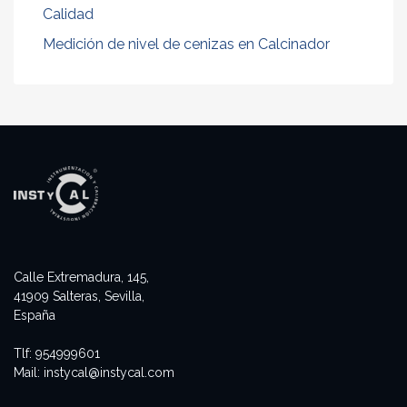
Calidad
Medición de nivel de cenizas en Calcinador
Calle Extremadura, 145,
41909 Salteras, Sevilla,
España
Tlf:
954999601
Mail:
instycal@instycal.com